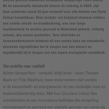
Na de succesvolle introductie binnen de catering in 2024, zijn
deze producten vanaf dit jaar exclusief voor alle klanten van Chefs
Culinar beschikbaar. Deze readyto- eat babyleaf slamixen hebben
een unieke smaak- en kraakbeleving, een zeer lange
houdbaarheid en worden jaarrond in Nederland geteeld, volledig
schoon, dus zonder pesticiden. Voor chef-koks en
horecaondernemers betekent dit een unieke kans om smaakvolle,
duurzame ingrediënten toe te voegen aan hun menu’s en
tegelijkertijd bij te dragen aan een lagere ecologische voetafdruk.
Van ambitie naar realiteit
Achter SemperVere - vertaald ‘altijd lente’- staan Thomas
Baars en Thijs Maathuis: twee ondernemers met wortels
in de kassenteelt- en energiesector én een duidelijke visie op
toekomstbestendig telen. Met hun Circulaire Indoor Kas
ontwikkelden ze een innovatieve teeltwijze die verspilling
minimaliseert en jaarrond een stabiele aanvoer van verse sla